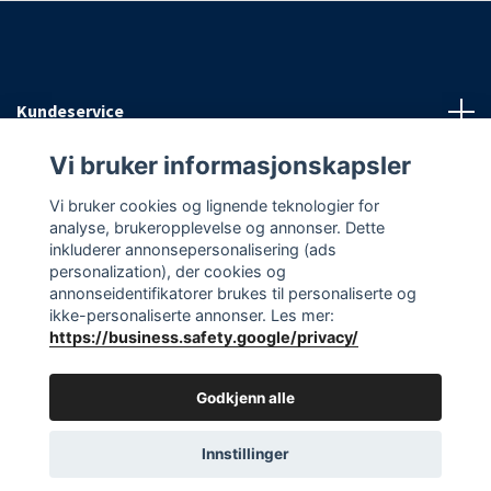
Kundeservice
Vi bruker informasjonskapsler
Informasjon
Vi bruker cookies og lignende teknologier for
analyse, brukeropplevelse og annonser. Dette
Sosiale medier
inkluderer annonsepersonalisering (ads
personalization), der cookies og
annonseidentifikatorer brukes til personaliserte og
ikke-personaliserte annonser. Les mer:
https://business.safety.google/privacy/
© 2026 EAasnes AS
Godkjenn alle
Innstillinger