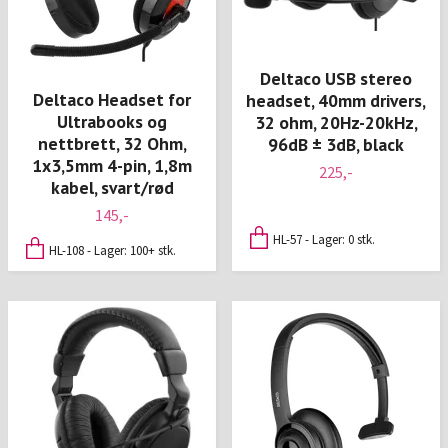
Deltaco USB stereo
Deltaco Headset for
headset, 40mm drivers,
Ultrabooks og
32 ohm, 20Hz-20kHz,
nettbrett, 32 Ohm,
96dB ± 3dB, black
1x3,5mm 4-pin, 1,8m
225,-
kabel, svart/rød
145,-
HL-57 - Lager: 0 stk.
HL-108 - Lager: 100+ stk.