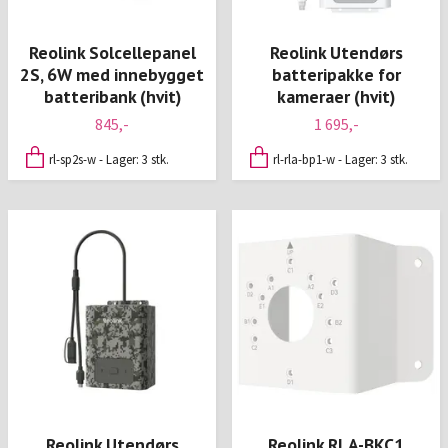
Reolink Solcellepanel
Reolink Utendørs
2S, 6W med innebygget
batteripakke for
batteribank (hvit)
kameraer (hvit)
845,-
1 695,-
rl-sp2s-w - Lager: 3 stk.
rl-rla-bp1-w - Lager: 3 stk.
Reolink Utendørs
Reolink RLA-BKC1