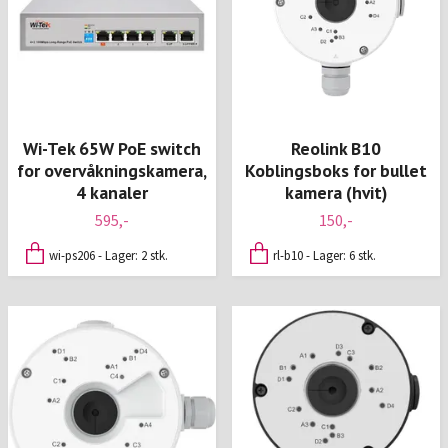
Wi-Tek 65W PoE switch
Reolink B10
for overvåkningskamera,
Koblingsboks for bullet
4 kanaler
kamera (hvit)
595,-
150,-
wi-ps206 - Lager: 2 stk.
rl-b10 - Lager: 6 stk.