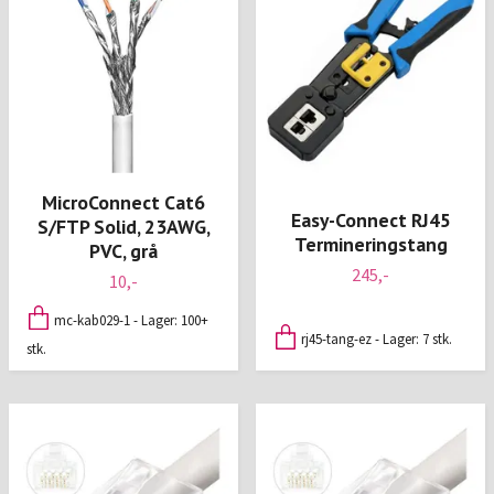
MicroConnect Cat6
Easy-Connect RJ45
S/FTP Solid, 23AWG,
Termineringstang
PVC, grå
245,-
10,-
mc-kab029-1 - Lager: 100+
rj45-tang-ez - Lager: 7 stk.
stk.