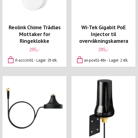
Reolink Chime Trådløs
Wi-Tek Gigabit PoE
Mottaker for
Injector til
Ringeklokke
overvåkningskamera
295,-
295,-
rl-acccm01 - Lager: 29 stk.
wi-poe51-48v - Lager: 2 stk.