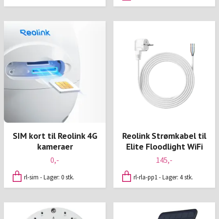
SIM kort til Reolink 4G
Reolink Strømkabel til
kameraer
Elite Floodlight WiFi
0,-
145,-
rl-sim - Lager: 0 stk.
rl-rla-pp1 - Lager: 4 stk.