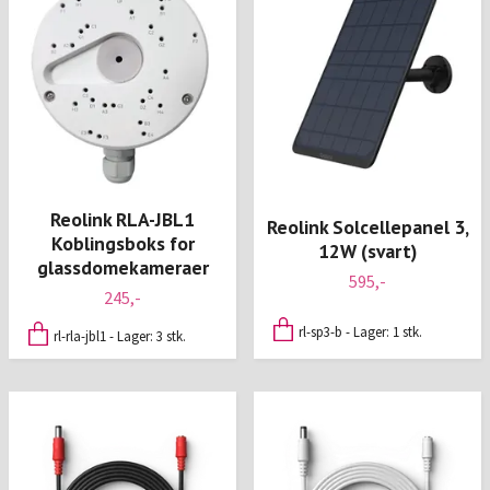
Reolink RLA-JBL1
Reolink Solcellepanel 3,
Koblingsboks for
12W (svart)
glassdomekameraer
595,-
245,-
rl-sp3-b - Lager: 1 stk.
rl-rla-jbl1 - Lager: 3 stk.