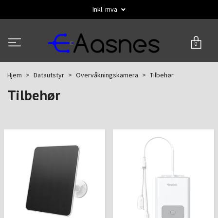
Inkl. mva
0
Hjem
Datautstyr
Overvåkningskamera
Tilbehør
Tilbehør