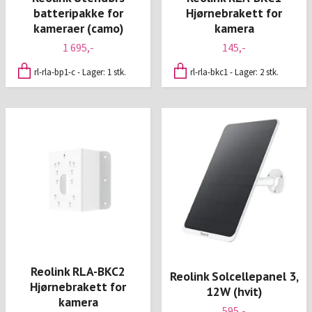
batteripakke for
Hjørnebrakett for
kameraer (camo)
kamera
1 695,-
145,-
rl-rla-bp1-c - Lager: 1 stk.
rl-rla-bkc1 - Lager: 2 stk.
Reolink RLA-BKC2
Reolink Solcellepanel 3,
Hjørnebrakett for
12W (hvit)
kamera
595,-