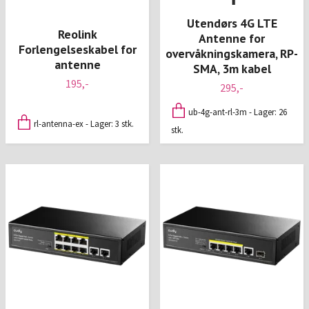
Utendørs 4G LTE
Reolink
Antenne for
Forlengelseskabel for
overvåkningskamera, RP-
antenne
SMA, 3m kabel
195,-
295,-
ub-4g-ant-rl-3m - Lager: 26
rl-antenna-ex - Lager: 3 stk.
stk.