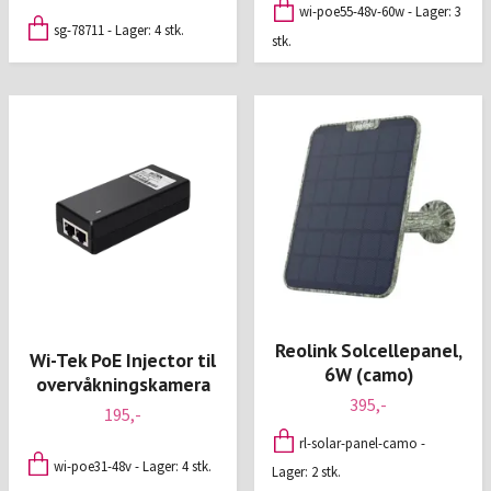
wi-poe55-48v-60w - Lager: 3
sg-78711 - Lager: 4 stk.
stk.
Reolink Solcellepanel,
Wi-Tek PoE Injector til
6W (camo)
overvåkningskamera
395,-
195,-
rl-solar-panel-camo -
wi-poe31-48v - Lager: 4 stk.
Lager: 2 stk.