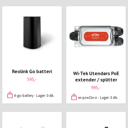
Reolink Go batteri
Wi-Tek Utendørs PoE
595,-
extender / splitter
995,-
rl-go-battery - Lager: 0 stk.
wi-poe21e-o - Lager: 0 stk.