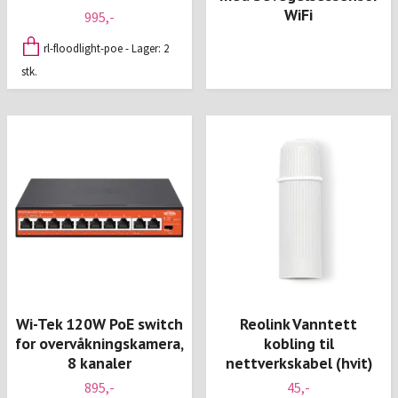
WiFi
995,-
rl-floodlight-poe - Lager: 2
stk.
Wi-Tek 120W PoE switch
Reolink Vanntett
for overvåkningskamera,
kobling til
8 kanaler
nettverkskabel (hvit)
895,-
45,-