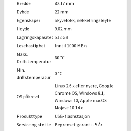
Bredde
82.17 mm
Dybde
22 mm
Egenskaper
Skyvelokk, nøkkelringsløyfe
Høyde
9.02 mm
Lagringskapasitet
512 GB
Lesehastighet
Inntil 1000 MB/s
Maks.
60 °C
Driftstemperatur
Min.
0 °C
driftstemperatur
Linux 2.6.x eller nyere, Google
Chrome OS, Windows 8.1,
OS påkrevd
Windows 10, Apple macOS
Mojave 10.14.x
Produkttype
USB-flashstasjon
Service og støtte
Begrenset garanti - 5 år