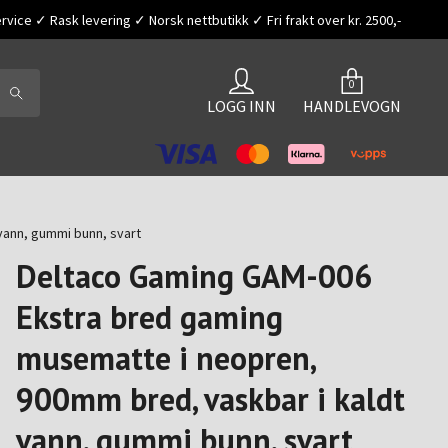
vice ✓ Rask levering ✓ Norsk nettbutikk ✓ Fri frakt over kr. 2500,-
0
LOGG INN
HANDLEVOGN
vann, gummi bunn, svart
Deltaco Gaming GAM-006
Ekstra bred gaming
musematte i neopren,
900mm bred, vaskbar i kaldt
vann, gummi bunn, svart