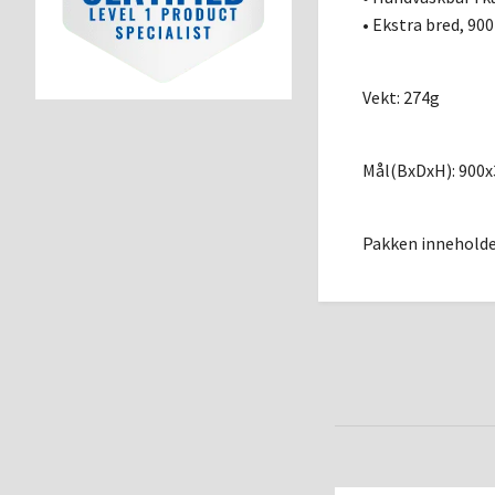
• Ekstra bred, 9
Vekt: 274g
Mål(BxDxH): 90
Pakken innehold