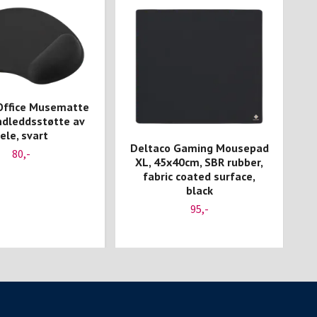
Office Musematte
dleddsstøtte av
ele, svart
Deltaco Gaming Mousepad
80,-
XL, 45x40cm, SBR rubber,
fabric coated surface,
black
95,-