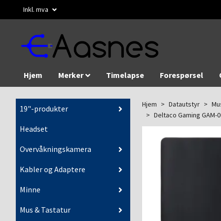
Inkl. mva
Hjem
Merker
Timelapse
Forespørsel
Hjem
Datautstyr
Mus
19"-produkter
Deltaco Gaming GAM-00
Headset
Overvåkningskamera
Kabler og Adaptere
Minne
Mus & Tastatur