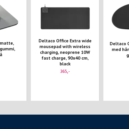
Deltaco Office Extra wide
matte,
Deltaco 
mousepad with wireless
 gummi,
med hån
charging, neoprene 10W
å
g
fast charge, 90x40 cm,
black
365,-