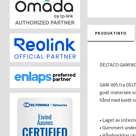
PRODUKTINFO
DELTACO GAMING G
GAM-005 fra DELT
godt materiale so
hånd med kaldt v
• Laget av slites
• Gummiert under
• Håndvaskbar i k