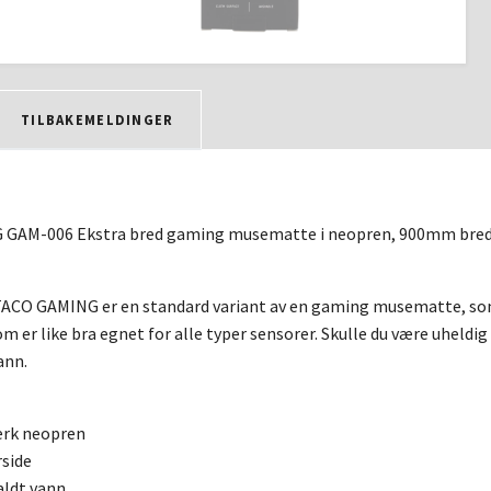
TILBAKEMELDINGER
AM-006 Ekstra bred gaming musematte i neopren, 900mm bred, v
ACO GAMING er en standard variant av en gaming musematte, som
m er like bra egnet for alle typer sensorer. Skulle du være uheldi
ann.
terk neopren
side
aldt vann