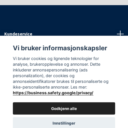
Kundeservice
Vi bruker informasjonskapsler
Informasjon
Vi bruker cookies og lignende teknologier for
analyse, brukeropplevelse og annonser. Dette
Sosiale medier
inkluderer annonsepersonalisering (ads
personalization), der cookies og
annonseidentifikatorer brukes til personaliserte og
ikke-personaliserte annonser. Les mer:
https://business.safety.google/privacy/
© 2026 EAasnes AS
Godkjenn alle
Innstillinger