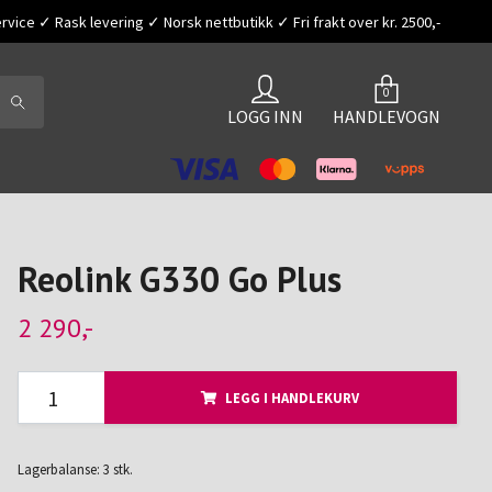
vice ✓ Rask levering ✓ Norsk nettbutikk ✓ Fri frakt over kr. 2500,-
0
LOGG INN
HANDLEVOGN
Reolink G330 Go Plus
2 290,-
LEGG I HANDLEKURV
Lagerbalanse: 3 stk.