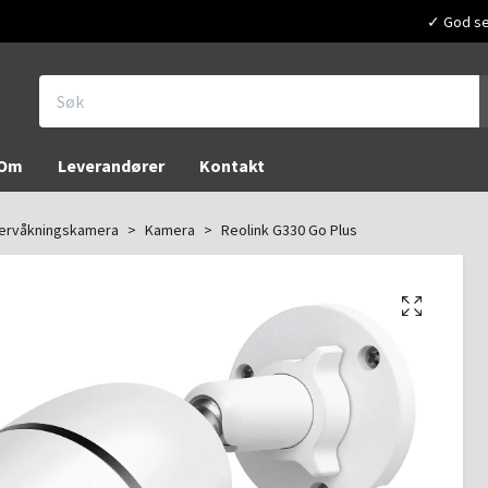
✓ God ser
Om
Leverandører
Kontakt
ervåkningskamera
Kamera
Reolink G330 Go Plus