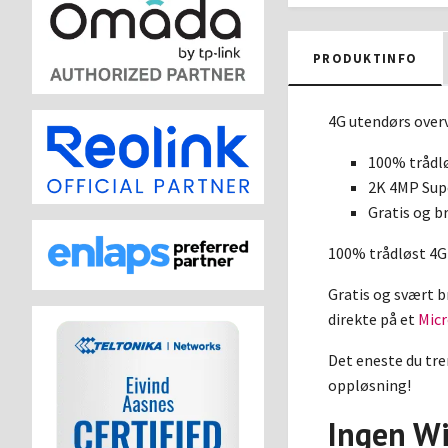
PRODUKTINFO
4G utendørs over
100% trådlø
2K 4MP Sup
Gratis og b
100% trådløst 4G
Gratis og svært b
direkte på et
Mic
Det eneste du tre
oppløsning!
Ingen Wi