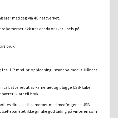
erer med deg via 4G nettverket.
sere kameraet akkurat der du ønsker – selv på
ørs bruk.
 i ca. 1-2 mnd. pr. oppladning i standby-modus. Når det
kan ta batteriet ut av kameraet og plugge USB-kabel
t batteri klart til bruk.
 kobles direkte til kameraet med medfølgende USB-
olcellepanelet ikke gir like god lading på vinteren som