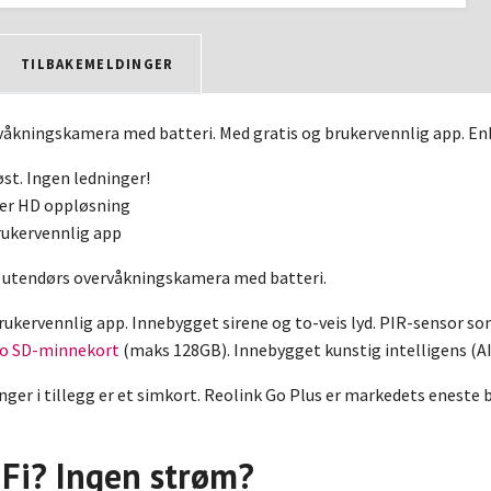
TILBAKEMELDINGER
våkningskamera med batteri. Med gratis og brukervennlig app. En
st. Ingen ledninger!
er HD oppløsning
rukervennlig app
 utendørs overvåkningskamera med batteri.
rukervennlig app. Innebygget sirene og to-veis lyd. PIR-sensor so
ro SD-minnekort
(maks 128GB). Innebygget kunstig intelligens (AI
nger i tillegg er et simkort. Reolink Go Plus er markedets enes
Fi? Ingen strøm?