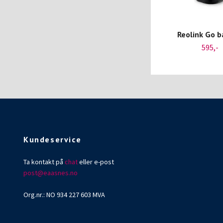
Reolink Go b
595,-
Kundeservice
Ta kontakt på
chat
eller e-post
post@eaasnes.no
Org.nr.: NO 934 227 603 MVA