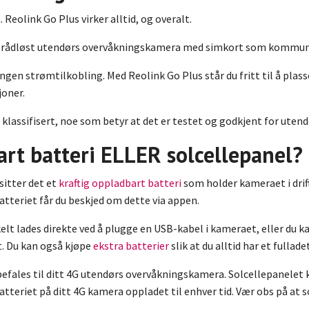
Reolink Go Plus virker alltid, og overalt.
trådløst utendørs overvåkningskamera med simkort som kommunis
ingen strømtilkobling. Med Reolink Go Plus står du fritt til å plas
joner.
klassifisert, noe som betyr at det er testet og godkjent for utend
rt batteri ELLER solcellepanel?
sitter det et
kraftig oppladbart batteri
som holder kameraet i drift
batteriet får du beskjed om dette via appen.
elt lades direkte ved å plugge en USB-kabel i kameraet, eller du 
et. Du kan også kjøpe
ekstra batterier
slik at du alltid har et fullade
efales til ditt 4G utendørs overvåkningskamera. Solcellepanelet
atteriet på ditt 4G kamera oppladet til enhver tid. Vær obs på at s