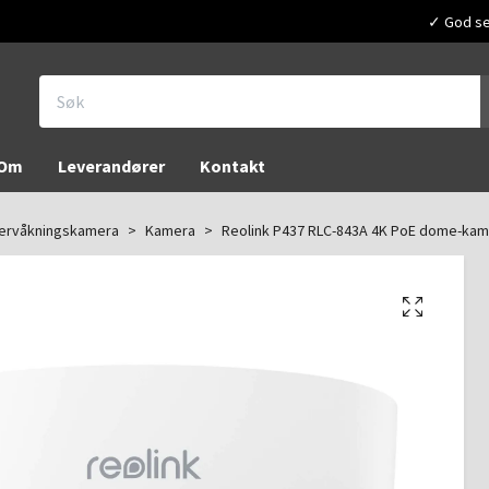
✓ God ser
Om
Leverandører
Kontakt
ervåkningskamera
Kamera
Reolink P437 RLC-843A 4K PoE dome-kame