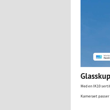
Glasskup
Med en IK10 serti
Kameraet passer l