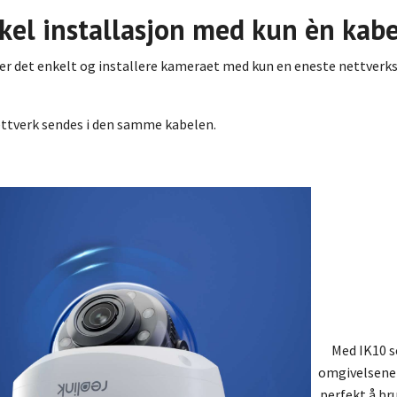
kel installasjon med kun èn kabe
r det enkelt og installere kameraet med kun en eneste nettverks
ttverk sendes i den samme kabelen.
Med IK10 s
omgivelsene 
perfekt å br