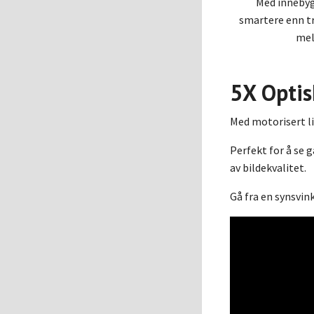
Med innebyg
smartere enn tr
mel
5X Optis
Med motorisert li
Perfekt for å se 
av bildekvalitet.
Gå fra en synsvink