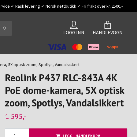
vice ✓ Rask levering ✓ Norsk nettbutikk ✓ Fri frakt over kr. 2500,-
0
LOGG INN
HANDLEVOGN
ra, 5X optisk zoom, Spotlys, Vandalsikkert
Reolink P437 RLC-843A 4K
PoE dome-kamera, 5X optisk
zoom, Spotlys, Vandalsikkert
1 595,-
LEGG I HANDLEKURV