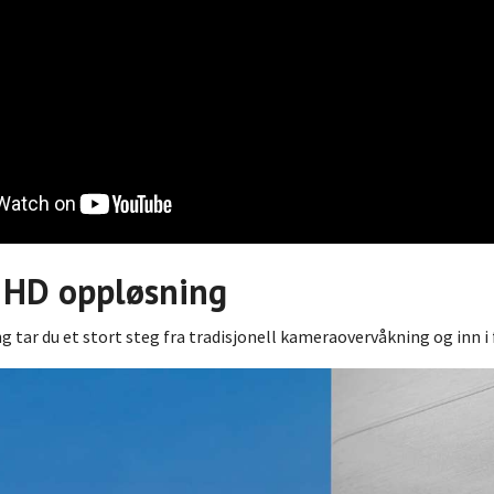
 HD oppløsning
 tar du et stort steg fra tradisjonell kameraovervåkning og inn i 