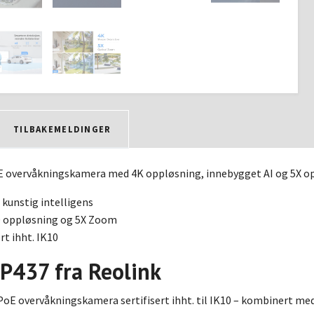
TILBAKEMELDINGER
E overvåkningskamera med 4K oppløsning, innebygget AI og 5X o
kunstig intelligens
D oppløsning og 5X Zoom
rt ihht. IK10
P437 fra Reolink
PoE overvåkningskamera sertifisert ihht. til IK10 – kombinert med