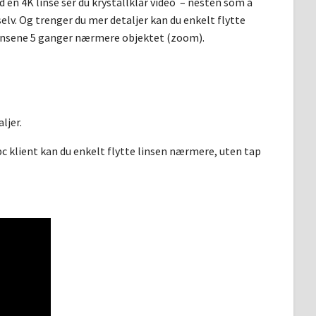
 en 4K linse ser du krystallklar video – nesten som å
elv. Og trenger du mer detaljer kan du enkelt flytte
insene 5 ganger nærmere objektet (zoom).
ljer.
 pc klient kan du enkelt flytte linsen nærmere, uten tap