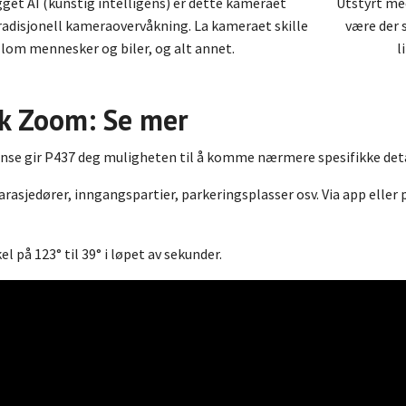
get AI (kunstig intelligens) er dette kameraet
Utstyrt med
adisjonell kameraovervåkning. La kameraet skille
være der s
lom mennesker og biler, og alt annet.
l
k Zoom: Se mer
nse gir P437 deg muligheten til å komme nærmere spesifikke deta
garasjedører, inngangspartier, parkeringsplasser osv. Via app eller
el på 123° til 39° i løpet av sekunder.