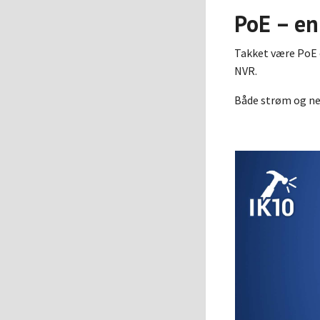
PoE – en
Takket være PoE e
NVR.
Både strøm og ne