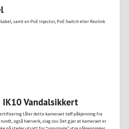
l
kabel, samt en PoE Injector, PoE Switch eller Reolink
IK10 Vandalsikkert
ertifisering tåler dette kameraet tøff påkjenning fra
rundt, også hærverk, slag osv. Det gjør at kameraet er
uke på steder utsatt for “unormale” ytre påkjenninger.