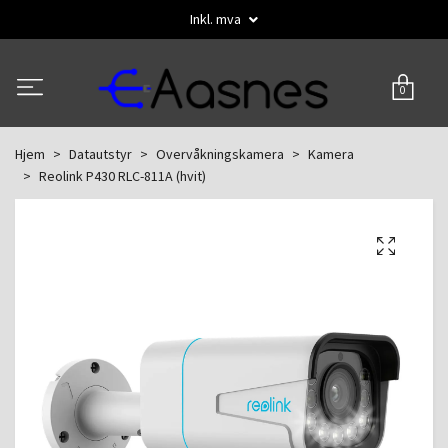
Inkl. mva
0
Hjem
Datautstyr
Overvåkningskamera
Kamera
Reolink P430 RLC-811A (hvit)