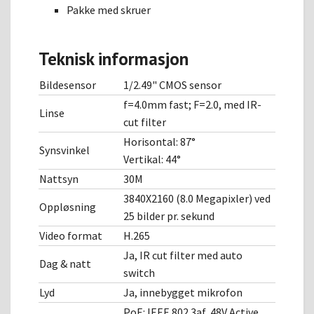
Pakke med skruer
Teknisk informasjon
Bildesensor
1/2.49" CMOS sensor
f=4.0mm fast; F=2.0, med IR-
Linse
cut filter
Horisontal: 87°
Synsvinkel
Vertikal: 44°
Nattsyn
30M
3840X2160 (8.0 Megapixler) ved
Oppløsning
25 bilder pr. sekund
Video format
H.265
Ja, IR cut filter med auto
Dag & natt
switch
Lyd
Ja, innebygget mikrofon
PoE: IEEE 802.3af, 48V Active