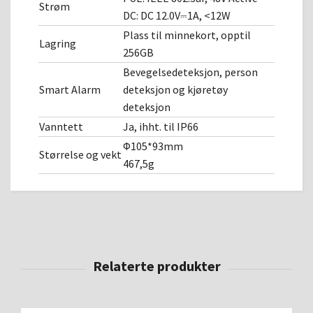
Strøm
DC: DC 12.0V⎓1A, <12W
Plass til minnekort, opptil
Lagring
256GB
Bevegelsedeteksjon, person
Smart Alarm
deteksjon og kjøretøy
deteksjon
Vanntett
Ja, ihht. til IP66
Φ105*93mm
Størrelse og vekt
467,5g