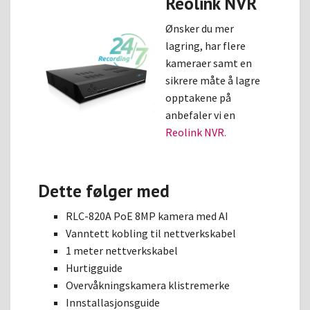
Reolink NVR
Ønsker du mer
lagring, har flere
kameraer samt en
sikrere måte å lagre
opptakene på
anbefaler vi en
Reolink NVR.
Dette følger med
RLC-820A PoE 8MP kamera med AI
Vanntett kobling til nettverkskabel
1 meter nettverkskabel
Hurtigguide
Overvåkningskamera klistremerke
Innstallasjonsguide