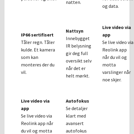
natten.
og data.
Live video via
Nattsyn
IP66 sertifisert
app
Innebygget
Tåler regn. Tåler
Se live video via
IR belysning
kulde. Et kamera
Reolink app
gir deg full
som kan
når du vil og
oversikt selv
monteres der du
motta
når det er
vil.
varslinger når
helt mørkt.
noe skjer.
Live video via
Autofokus
app
Se detaljer
Se live video via
klart med
Reolink app når
avansert
du vil og motta
autofokus