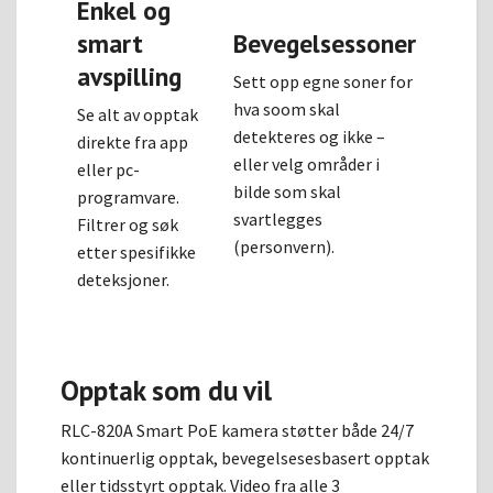
Enkel og
smart
Bevegelsessoner
avspilling
Sett opp egne soner for
hva soom skal
Se alt av opptak
detekteres og ikke –
direkte fra app
eller velg områder i
eller pc-
bilde som skal
programvare.
svartlegges
Filtrer og søk
(personvern).
etter spesifikke
deteksjoner.
Opptak som du vil
RLC-820A Smart PoE kamera støtter både 24/7
kontinuerlig opptak, bevegelsesesbasert opptak
eller tidsstyrt opptak. Video fra alle 3