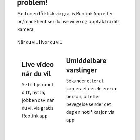
problem!
Med noen få klikk via gratis Reolink App eller
pc/mac klient ser du live video og opptak fra ditt
kamera.
Når du vil. Hvor du vil.
Umiddelbare
Live video
varslinger
når du vil
Sekunder etter at
Se til hjemmet
kameraet detekterer en
ditt, hytta,
person, bil eller
jobben osv. når
bevegelse sender det
du vil via gratis
deg en notifikasjon via
Reolink app.
app.