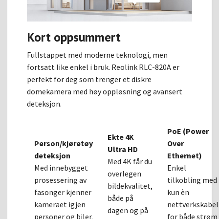
Kort oppsummert
Fullstappet med moderne teknologi, men
fortsatt like enkel i bruk. Reolink RLC-820A er
perfekt for deg som trenger et diskre
domekamera med høy oppløsning og avansert
deteksjon.
PoE (Power
Ekte 4K
Person/kjøretøy
Over
Ultra HD
deteksjon
Ethernet)
Med 4K får du
Med innebygget
Enkel
overlegen
prosessering av
tilkobling med
bildekvalitet,
fasonger kjenner
kun èn
både på
kameraet igjen
nettverkskabel
dagen og på
personer og biler.
for både strøm