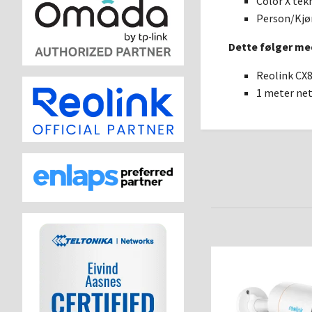
Color X tek
Person/Kjø
Dette følger me
Reolink CX
1 meter ne