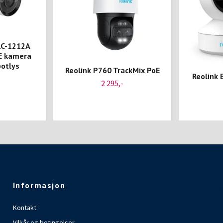
LC-1212A
E kamera
potlys
Reolink P760 TrackMix PoE
Reolink 
2 295,-
Informasjon
Kontakt
Vilkår og betingelser