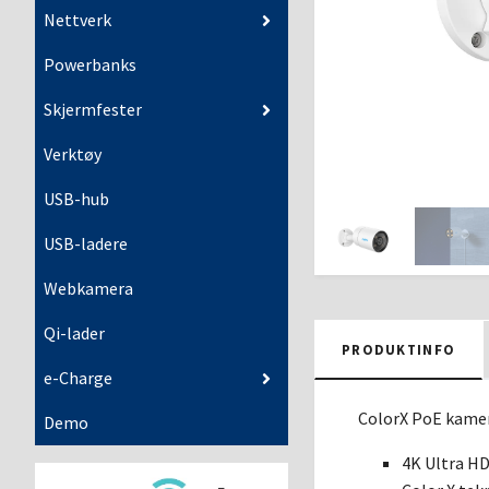
Nettverk
Powerbanks
Skjermfester
Verktøy
USB-hub
USB-ladere
Webkamera
Qi-lader
PRODUKTINFO
e-Charge
ColorX PoE kamer
Demo
4K Ultra H