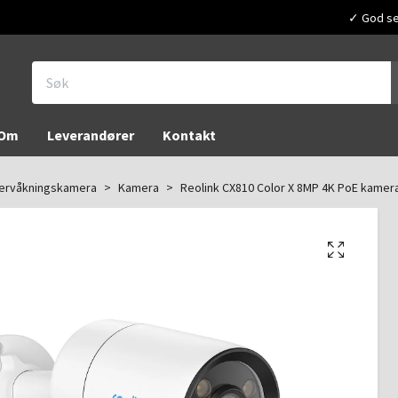
✓ God ser
Om
Leverandører
Kontakt
ervåkningskamera
Kamera
Reolink CX810 Color X 8MP 4K PoE kamera