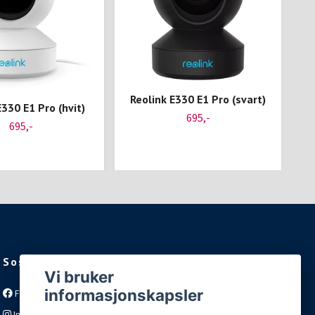
Reolink E330 E1 Pro (svart)
E330 E1 Pro (hvit)
695,-
695,-
Sosiale medier
Vi bruker
informasjonskapsler
Facebook
Instagram