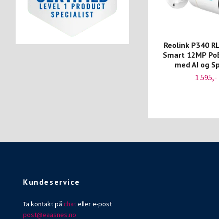
Reolink P340 R
Smart 12MP Po
med AI og S
1 595,-
Kundeservice
Ta kontakt på
chat
eller e-post
post@eaasnes.no