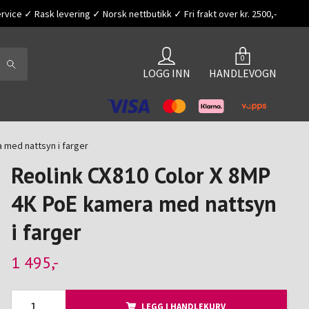
vice ✓ Rask levering ✓ Norsk nettbutikk ✓ Fri frakt over kr. 2500,-
0
LOGG INN
HANDLEVOGN
 med nattsyn i farger
Reolink CX810 Color X 8MP
4K PoE kamera med nattsyn
i farger
1 495,-
LEGG I HANDLEKURV