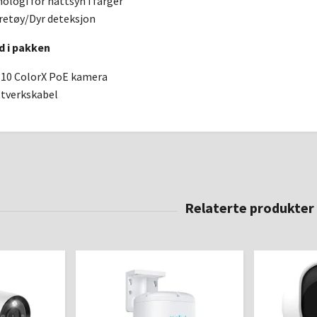
nologi for nattsyn i farger
retøy/Dyr deteksjon
d i pakken
810 ColorX PoE kamera
ttverkskabel