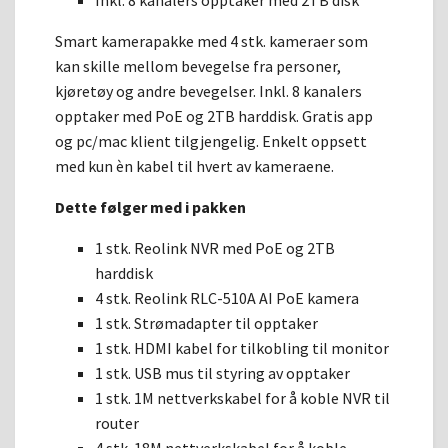
Smart kamerapakke med 4 stk. kameraer som
kan skille mellom bevegelse fra personer,
kjøretøy og andre bevegelser. Inkl. 8 kanalers
opptaker med PoE og 2TB harddisk. Gratis app
og pc/mac klient tilgjengelig. Enkelt oppsett
med kun èn kabel til hvert av kameraene.
Dette følger med i pakken
1 stk. Reolink NVR med PoE og 2TB
harddisk
4 stk. Reolink RLC-510A AI PoE kamera
1 stk. Strømadapter til opptaker
1 stk. HDMI kabel for tilkobling til monitor
1 stk. USB mus til styring av opptaker
1 stk. 1M nettverkskabel for å koble NVR til
router
4 stk. 18M nettverkskabel for å koble