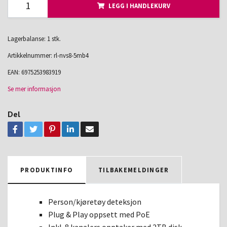
LEGG I HANDLEKURV
Lagerbalanse: 1 stk.
Artikkelnummer:
rl-nvs8-5mb4
EAN:
6975253983919
Se mer informasjon
Del
PRODUKTINFO
TILBAKEMELDINGER
Person/kjøretøy deteksjon
Plug & Play oppsett med PoE
Inkl. 8 kanalers opptaker med 2TB disk