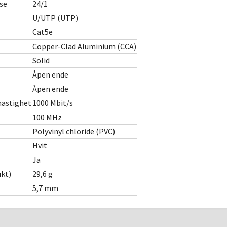
se
24/1
U/UTP (UTP)
Cat5e
Copper-Clad Aluminium (CCA)
Solid
Åpen ende
Åpen ende
hastighet
1000 Mbit/s
100 MHz
Polyvinyl chloride (PVC)
Hvit
Ja
kt)
29,6 g
5,7 mm