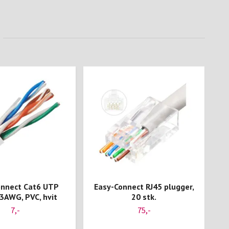
onnect Cat6 UTP
Easy-Connect RJ45 plugger,
E
23AWG, PVC, hvit
20 stk.
7,-
75,-