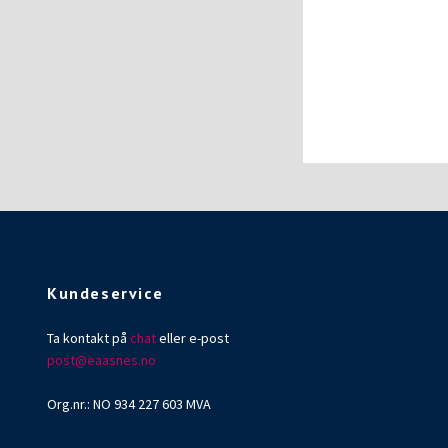
Kundeservice
Ta kontakt på
chat
eller e-post
post@eaasnes.no
Org.nr.: NO 934 227 603 MVA