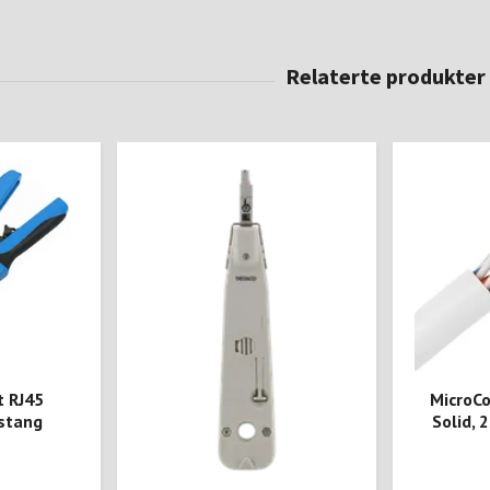
t RJ45
MicroC
stang
Solid, 