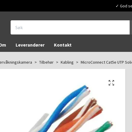
✓ God ser
Om
Leverandører
Kontakt
ervåkningskamera
Tilbehør
Kabling
MicroConnect Cat5e UTP Soli