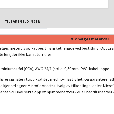
TILBAKEMELDINGER
NB: Selges metervis!
lges metervis og kappes til ønsket lengde ved bestilling. Oppgi a
de lengder ikke kan returneres.
miniumstråd (CCA), AWG 24/1 (solid) 0,50mm, PVC-kabelkappe
ører signaler i topp kvalitet med høy hastighet, og garanterer allt
 kjennetegner MicroConnects utvalg av tilkoblingskabler. MicroCo
enten du skal sette opp et hjemmenettverk eller bedriftsnettverk. 