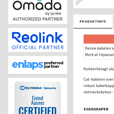
PRODUKTINFO
Denne kabelen se
Merk at tilpasse
Kobberbelagt alu
Cat-kabelen overf
robust kabelkappe
nettverksbehov - 
EGENSKAPER