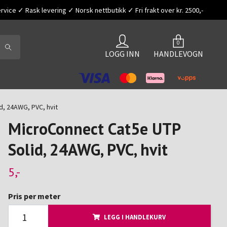
vice ✓ Rask levering ✓ Norsk nettbutikk ✓ Fri frakt over kr. 2500,-
0
LOGG INN
HANDLEVOGN
d, 24AWG, PVC, hvit
MicroConnect Cat5e UTP
Solid, 24AWG, PVC, hvit
5,-
Pris per meter
LEGG I HANDLEKURV