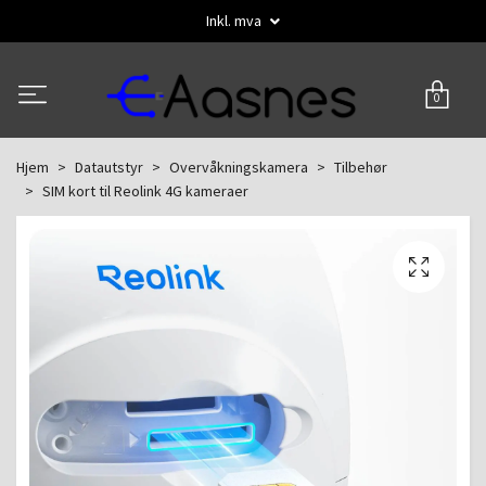
Inkl. mva
0
Hjem
Datautstyr
Overvåkningskamera
Tilbehør
SIM kort til Reolink 4G kameraer