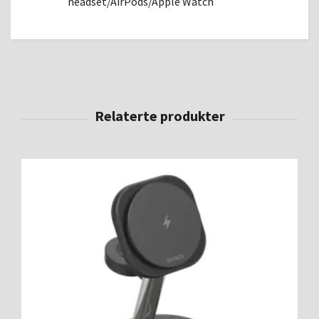
headset/AirPods/Apple Watch