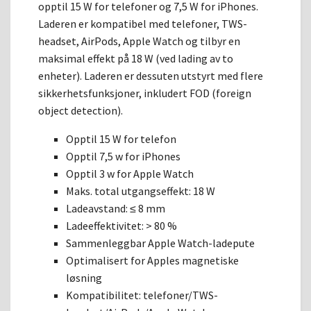
opptil 15 W for telefoner og 7,5 W for iPhones.
Laderen er kompatibel med telefoner, TWS-
headset, AirPods, Apple Watch og tilbyr en
maksimal effekt på 18 W (ved lading av to
enheter). Laderen er dessuten utstyrt med flere
sikkerhetsfunksjoner, inkludert FOD (foreign
object detection).
Opptil 15 W for telefon
Opptil 7,5 w for iPhones
Opptil 3 w for Apple Watch
Maks. total utgangseffekt: 18 W
Ladeavstand: ≤ 8 mm
Ladeeffektivitet: > 80 %
Sammenleggbar Apple Watch-ladepute
Optimalisert for Apples magnetiske
løsning
Kompatibilitet: telefoner/TWS-