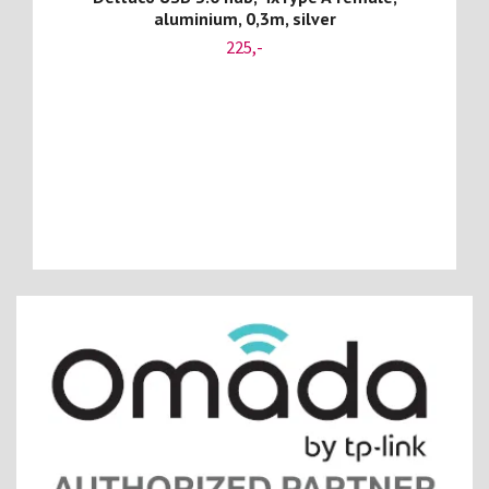
aluminium, 0,3m, silver
225,-