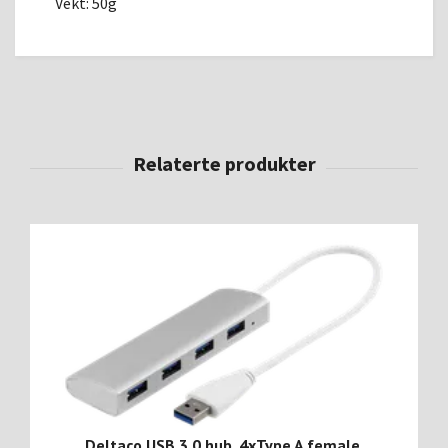
Vekt: 50g
Deltaco USB 3.0 hub, 4xType A female,