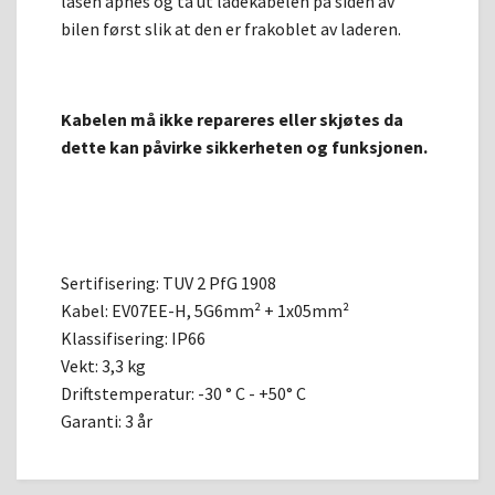
låsen åpnes og ta ut ladekabelen på siden av
bilen først slik at den er frakoblet av laderen.
Kabelen må ikke repareres eller skjøtes da
dette kan påvirke sikkerheten og funksjonen.
Sertifisering: TUV 2 PfG 1908
Kabel: EV07EE-H, 5G6mm² + 1x05mm²
Klassifisering: IP66
Vekt: 3,3 kg
Driftstemperatur: -30 ° C - +50° C
Garanti: 3 år