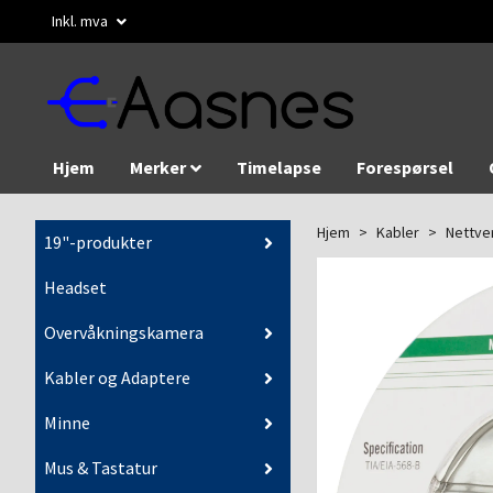
Inkl. mva
Hjem
Merker
Timelapse
Forespørsel
Hjem
Kabler
Nettve
19"-produkter
Headset
Overvåkningskamera
Kabler og Adaptere
Minne
Mus & Tastatur