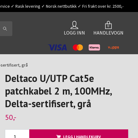
vice ✓ Rask levering ✓ Norsk nettbutikk ✓ Fri frakt over kr. 2500,-
0
LOGG INN
HANDLEVOGN
ertifisert, grå
Deltaco U/UTP Cat5e
patchkabel 2 m, 100MHz,
Delta-sertifisert, grå
50,-
LEGG I HANDLEKURV