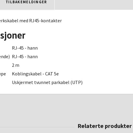
TILBAKEMELDINGER
verkskabel med RJ45-kontakter
asjoner
RJ-45 - hann
ende)
RJ-45 - hann
2 m
ype
Koblingskabel - CAT 5e
Uskjermet tvunnet parkabel (UTP)