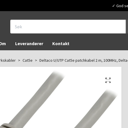
✓ God ser
Om
Leverandører
Kontakt
rkskabler
Cat5e
Deltaco U/UTP Cat5e patchkabel 2 m, 100MHz, Delta-s