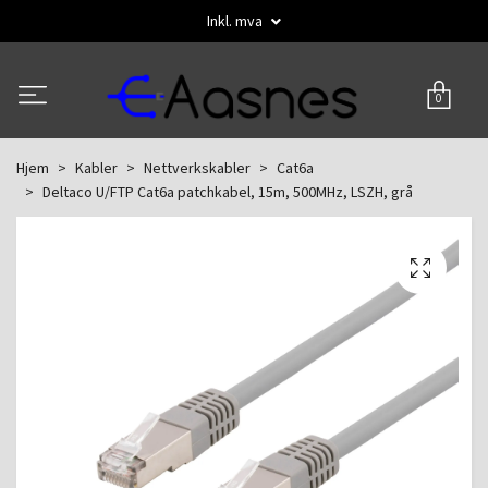
Inkl. mva
0
Hjem
Kabler
Nettverkskabler
Cat6a
Deltaco U/FTP Cat6a patchkabel, 15m, 500MHz, LSZH, grå