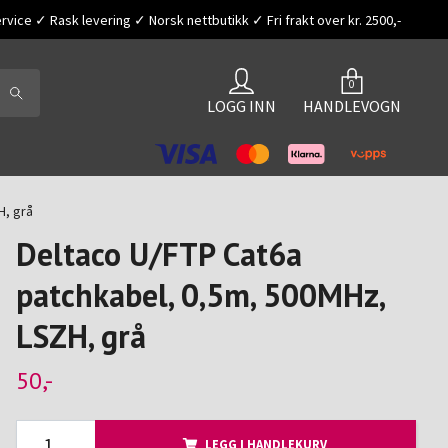
vice ✓ Rask levering ✓ Norsk nettbutikk ✓ Fri frakt over kr. 2500,-
0
LOGG INN
HANDLEVOGN
H, grå
Deltaco U/FTP Cat6a
patchkabel, 0,5m, 500MHz,
LSZH, grå
50,-
LEGG I HANDLEKURV