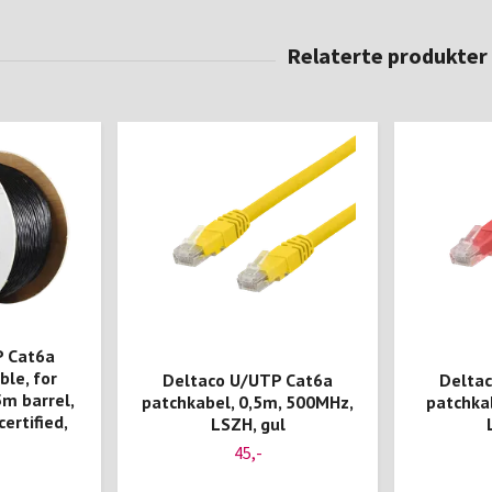
P Cat6a
ble, for
Deltaco U/UTP Cat6a
Delta
m barrel,
patchkabel, 0,5m, 500MHz,
patchka
ertified,
LSZH, gul
45,-