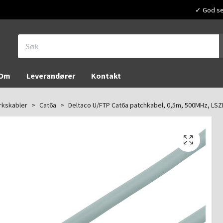
✓ God ser
Om
Leverandører
Kontakt
rkskabler
Cat6a
Deltaco U/FTP Cat6a patchkabel, 0,5m, 500MHz, LSZ