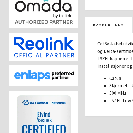
PRODUKTINFO
Cat6a-kabel utvik
og Delta-sertifis
LSZH-kappen er h
installasjoner og
Cat6a
Skjermet -
500 MHz
LSZH -Low 