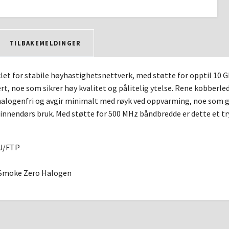
TILBAKEMELDINGER
let for stabile høyhastighetsnettverk, med støtte for opptil 10 G
ert, noe som sikrer høy kvalitet og pålitelig ytelse. Rene kobberled
alogenfri og avgir minimalt med røyk ved oppvarming, noe som gj
 innendørs bruk. Med støtte for 500 MHz båndbredde er dette et t
 U/FTP
Smoke Zero Halogen