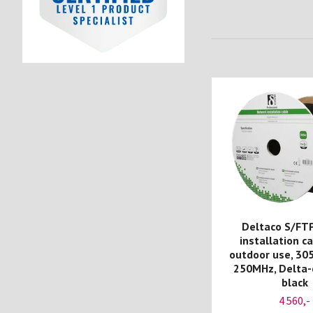
Deltaco S/FT
installation ca
outdoor use, 305
250MHz, Delta-c
black
4 560,-