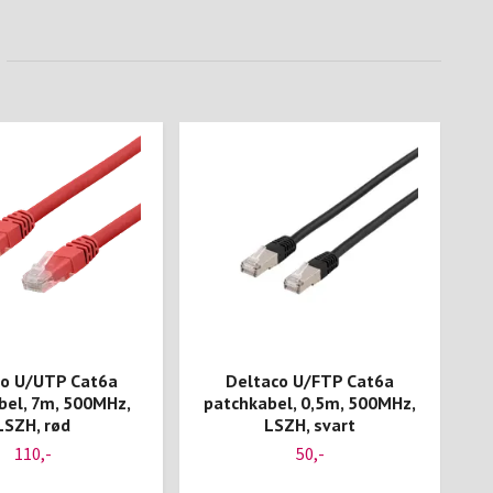
co U/UTP Cat6a
Deltaco U/FTP Cat6a
bel, 7m, 500MHz,
patchkabel, 0,5m, 500MHz,
p
LSZH, rød
LSZH, svart
110,-
50,-