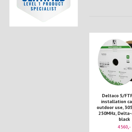
Deltaco S/FT
installation ca
outdoor use, 305
250MHz, Delta-c
black
4 560,-