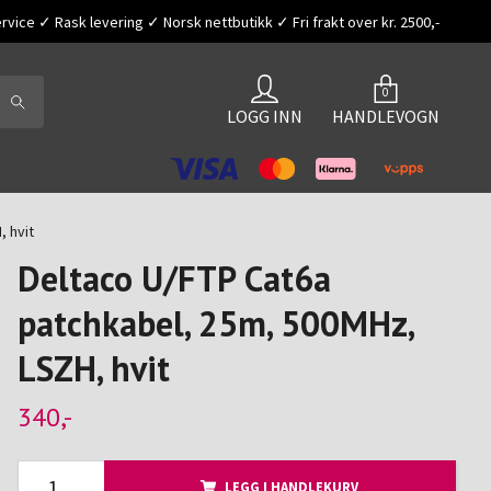
vice ✓ Rask levering ✓ Norsk nettbutikk ✓ Fri frakt over kr. 2500,-
0
LOGG INN
HANDLEVOGN
 hvit
Deltaco U/FTP Cat6a
patchkabel, 25m, 500MHz,
LSZH, hvit
340,-
LEGG I HANDLEKURV