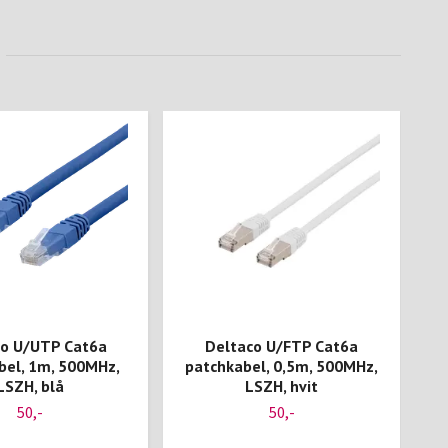
co U/UTP Cat6a
Deltaco U/FTP Cat6a
bel, 1m, 500MHz,
patchkabel, 0,5m, 500MHz,
p
LSZH, blå
LSZH, hvit
50,-
50,-