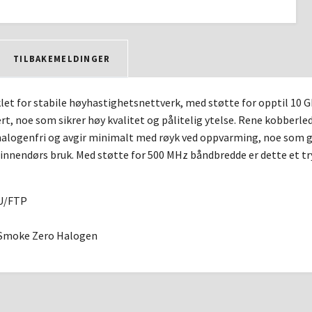
TILBAKEMELDINGER
let for stabile høyhastighetsnettverk, med støtte for opptil 10 G
ert, noe som sikrer høy kvalitet og pålitelig ytelse. Rene kobberled
alogenfri og avgir minimalt med røyk ved oppvarming, noe som gj
 innendørs bruk. Med støtte for 500 MHz båndbredde er dette et t
 U/FTP
Smoke Zero Halogen