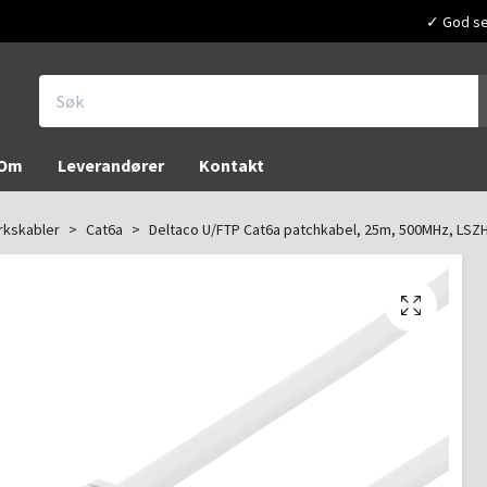
✓ God ser
Om
Leverandører
Kontakt
rkskabler
Cat6a
Deltaco U/FTP Cat6a patchkabel, 25m, 500MHz, LSZH,