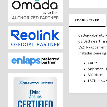
PRODUKTINFO
Cat6a-kabel utvik
og Delta-sertifis
LSZH-kappen er h
installasjoner og
Cat6a
Skjermet -
500 MHz
LSZH -Low 