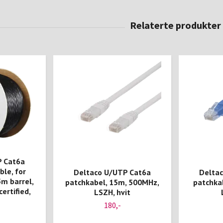
P Cat6a
ble, for
Deltaco U/UTP Cat6a
Delta
m barrel,
patchkabel, 15m, 500MHz,
patchka
ertified,
LSZH, hvit
180,-