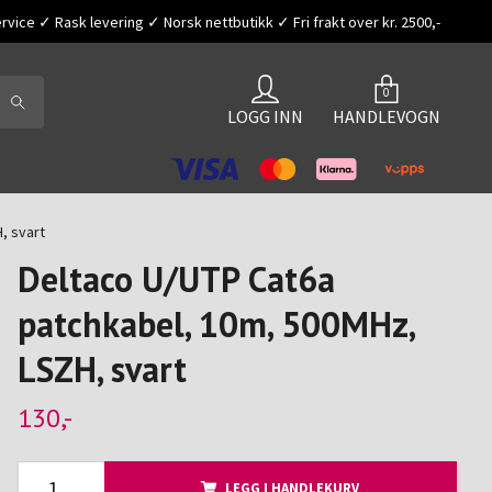
vice ✓ Rask levering ✓ Norsk nettbutikk ✓ Fri frakt over kr. 2500,-
0
LOGG INN
HANDLEVOGN
, svart
Deltaco U/UTP Cat6a
patchkabel, 10m, 500MHz,
LSZH, svart
130,-
LEGG I HANDLEKURV