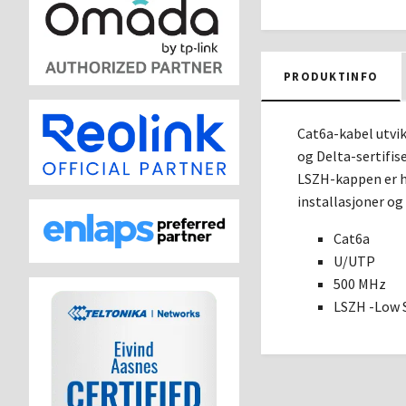
PRODUKTINFO
Cat6a-kabel utvik
og Delta-sertifis
LSZH-kappen er h
installasjoner og
Cat6a
U/UTP
500 MHz
LSZH -Low 