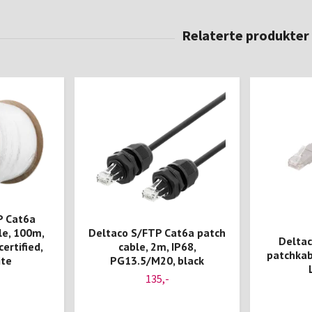
P Cat6a
le, 100m,
Deltaco S/FTP Cat6a patch
Delta
ertified,
cable, 2m, IP68,
patchkab
ite
PG13.5/M20, black
135,-