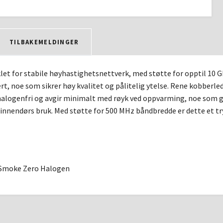
TILBAKEMELDINGER
let for stabile høyhastighetsnettverk, med støtte for opptil 10 G
ert, noe som sikrer høy kvalitet og pålitelig ytelse. Rene kobberled
alogenfri og avgir minimalt med røyk ved oppvarming, noe som gj
 innendørs bruk. Med støtte for 500 MHz båndbredde er dette et t
Smoke Zero Halogen