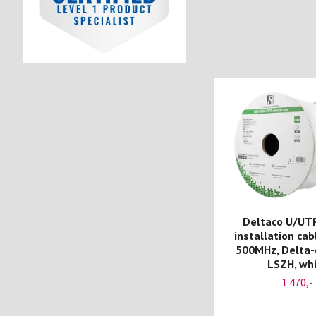
Deltaco U/UT
installation cab
500MHz, Delta-c
LSZH, wh
1 470,-