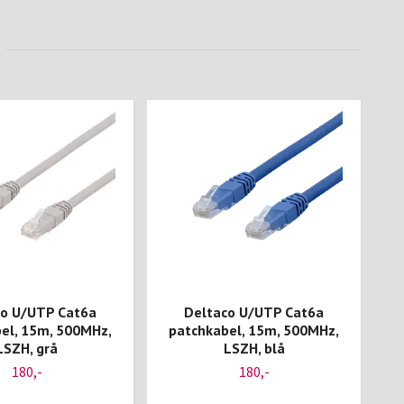
co U/UTP Cat6a
Deltaco U/UTP Cat6a
el, 15m, 500MHz,
patchkabel, 15m, 500MHz,
p
LSZH, grå
LSZH, blå
180,-
180,-