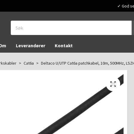
✓ God ser
Om
Leverandører
Kontakt
rkskabler
Cat6a
Deltaco U/UTP Cat6a patchkabel, 10m, 500MHz, LSZH