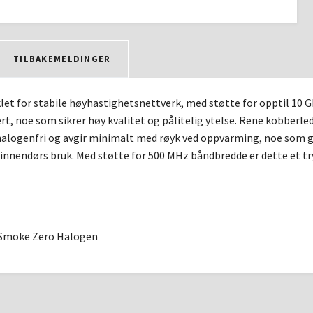
TILBAKEMELDINGER
let for stabile høyhastighetsnettverk, med støtte for opptil 10 G
ert, noe som sikrer høy kvalitet og pålitelig ytelse. Rene kobberled
alogenfri og avgir minimalt med røyk ved oppvarming, noe som gj
 innendørs bruk. Med støtte for 500 MHz båndbredde er dette et t
Smoke Zero Halogen