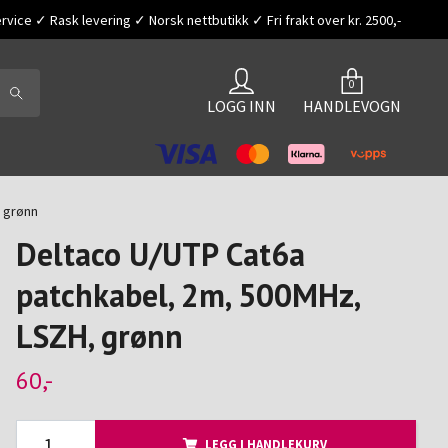
vice ✓ Rask levering ✓ Norsk nettbutikk ✓ Fri frakt over kr. 2500,-
0
LOGG INN
HANDLEVOGN
 grønn
Deltaco U/UTP Cat6a
patchkabel, 2m, 500MHz,
LSZH, grønn
60,-
LEGG I HANDLEKURV