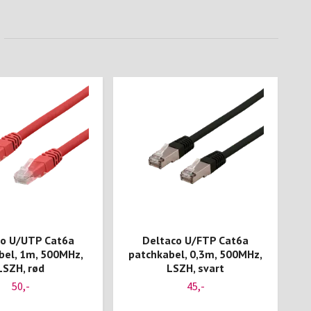
co U/UTP Cat6a
Deltaco U/FTP Cat6a
bel, 1m, 500MHz,
patchkabel, 0,3m, 500MHz,
p
LSZH, rød
LSZH, svart
50,-
45,-