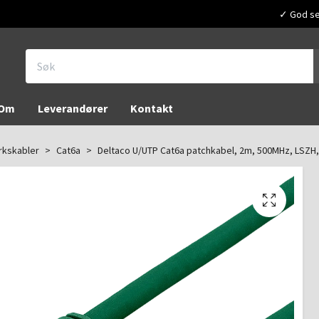
✓ God ser
Om
Leverandører
Kontakt
rkskabler
Cat6a
Deltaco U/UTP Cat6a patchkabel, 2m, 500MHz, LSZH,