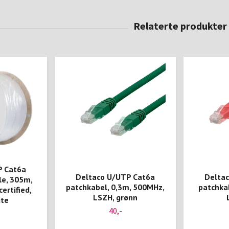
P Cat6a
Deltaco U/UTP Cat6a
Delta
le, 305m,
patchkabel, 0,3m, 500MHz,
patchka
ertified,
LSZH, grønn
ite
40,-