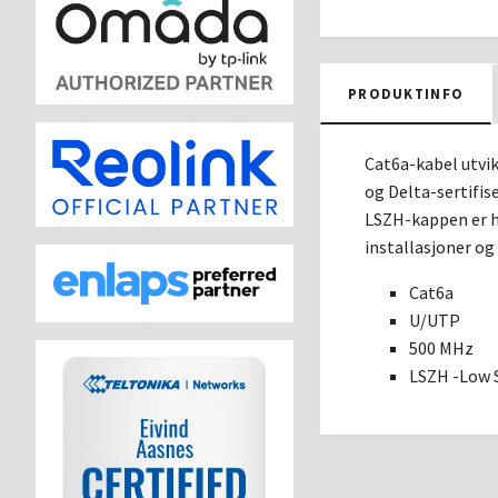
PRODUKTINFO
Cat6a-kabel utvik
og Delta-sertifis
LSZH-kappen er h
installasjoner og
Cat6a
U/UTP
500 MHz
LSZH -Low 