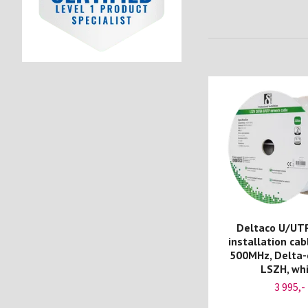
Deltaco U/UT
installation cab
500MHz, Delta-c
LSZH, wh
3 995,-