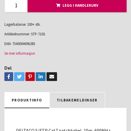
LEGG I HANDLEKURV
Lagerbalanse: 100+ stk.
Artikkelnummer:
STP-710S
EAN:
7340004696285
Se mer informasjon
Del
PRODUKTINFO
TILBAKEMELDINGER
DELTACO S/FTP Cat7 patchkabel, 10m, 600MHz,