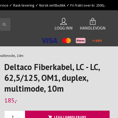
vice ✓ Rask levering ✓ Norsk nettbutikk ✓ Fri frakt over kr. 2500,-
0
LOGG INN
HANDLEVOGN
 multimode, 10m
Deltaco Fiberkabel, LC - LC,
62,5/125, OM1, duplex,
multimode, 10m
185,-
LEGG I HANDLEKURV