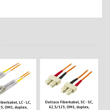
Deltaco Fiberkabel, SC - SC,
iberkabel, LC - LC,
D
62,5/125, OM1, duplex,
5, OM1, duplex,