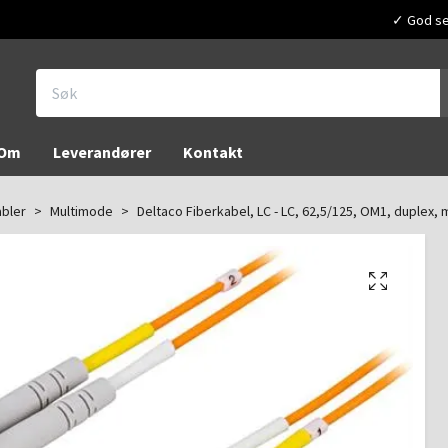
✓ God ser
Om
Leverandører
Kontakt
abler
Multimode
Deltaco Fiberkabel, LC - LC, 62,5/125, OM1, duplex,