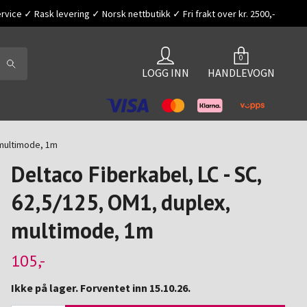
vice ✓ Rask levering ✓ Norsk nettbutikk ✓ Fri frakt over kr. 2500,-
0
LOGG INN
HANDLEVOGN
 multimode, 1m
Deltaco Fiberkabel, LC - SC,
62,5/125, OM1, duplex,
multimode, 1m
105,-
Ikke på lager. Forventet inn 15.10.26.