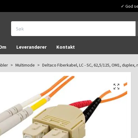
✓ God ser
Om
Leverandører
Kontakt
abler
Multimode
Deltaco Fiberkabel, LC - SC, 62,5/125, OM1, duplex,