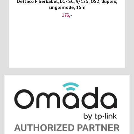
Deltaco Fiberkabel, LC - SC, 9/125, OS2, duplex,
singlemode, 15m
175,-