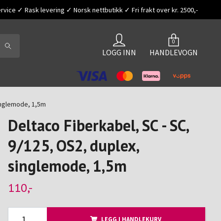
vice ✓ Rask levering ✓ Norsk nettbutikk ✓ Fri frakt over kr. 2500,-
0
LOGG INN
HANDLEVOGN
singlemode, 1,5m
Deltaco Fiberkabel, SC - SC,
9/125, OS2, duplex,
singlemode, 1,5m
110,-
LEGG I HANDLEKURV