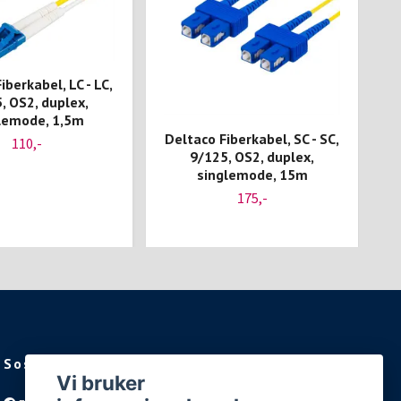
iberkabel, LC - LC,
, OS2, duplex,
lemode, 1,5m
Deltaco Fiberkabel, SC - SC,
D
110,-
9/125, OS2, duplex,
singlemode, 15m
175,-
Sosiale medier
Vi bruker