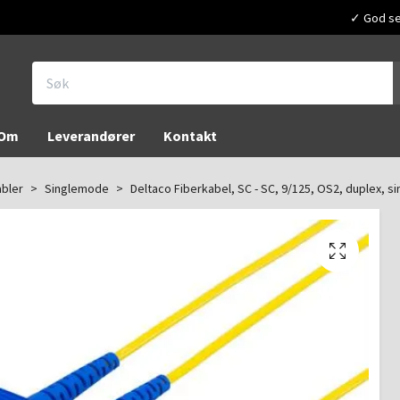
✓ God ser
Om
Leverandører
Kontakt
abler
Singlemode
Deltaco Fiberkabel, SC - SC, 9/125, OS2, duplex, 