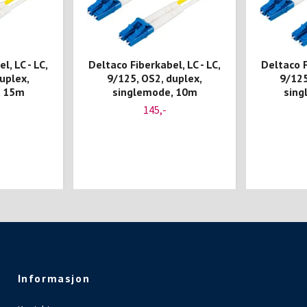
l, LC - LC,
Deltaco Fiberkabel, LC - LC,
Deltaco F
uplex,
9/125, OS2, duplex,
9/125
, 15m
singlemode, 10m
sing
145,-
Informasjon