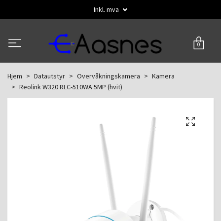
Inkl. mva
0
Hjem
Datautstyr
Overvåkningskamera
Kamera
Reolink W320 RLC-510WA 5MP (hvit)