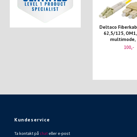
Deltaco Fiberkabe
62,5/125, OM1,
multimode,
100,-
Kundeservice
Ta kontakt på
chat
eller e-post