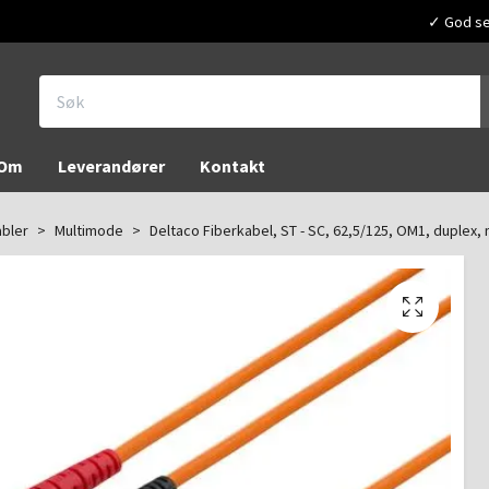
✓ God ser
Om
Leverandører
Kontakt
abler
Multimode
Deltaco Fiberkabel, ST - SC, 62,5/125, OM1, duplex,