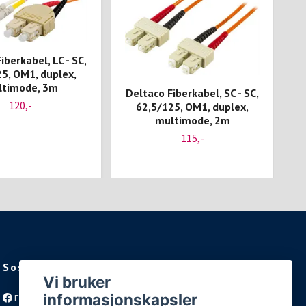
iberkabel, LC - SC,
5, OM1, duplex,
timode, 3m
Deltaco Fiberkabel, SC - SC,
D
120,-
62,5/125, OM1, duplex,
multimode, 2m
115,-
Sosiale medier
Vi bruker
informasjonskapsler
Facebook