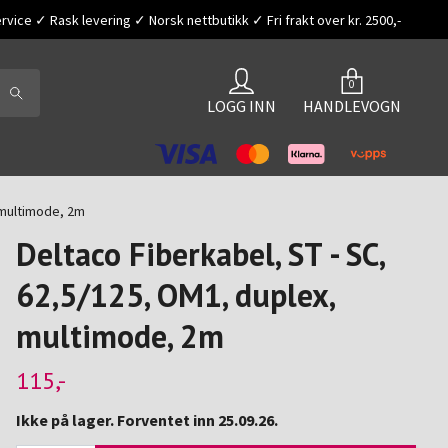
vice ✓ Rask levering ✓ Norsk nettbutikk ✓ Fri frakt over kr. 2500,-
0
LOGG INN
HANDLEVOGN
 multimode, 2m
Deltaco Fiberkabel, ST - SC,
62,5/125, OM1, duplex,
multimode, 2m
115,-
Ikke på lager. Forventet inn 25.09.26.